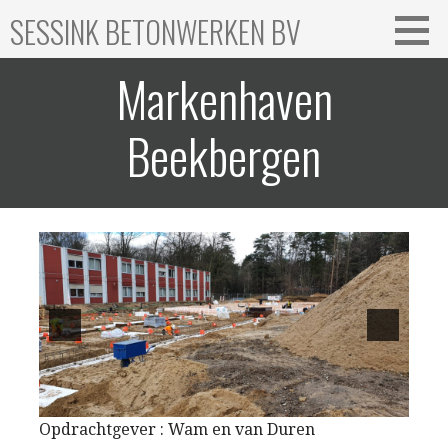
Ga
SESSINK BETONWERKEN BV
naar
de
Markenhaven
inhoud
Beekbergen
Opdrachtgever : Wam en van Duren